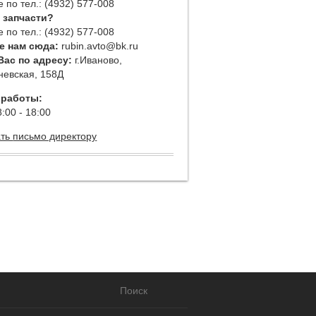
 по тел.: (4932) 577-008
 запчасти?
 по тел.: (4932) 577-008
е нам сюда:
rubin.avto@bk.ru
ас по адресу:
г.Иваново,
невская, 158Д
 работы:
:00 - 18:00
ать
письмо директору