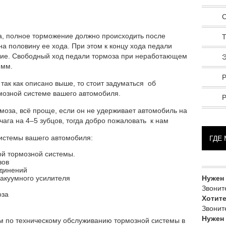
С
а, полное торможение должно происходить после
Т
на половину ее хода. При этом к концу хода педали
ие. Свободный ход педали тормоза при неработающем
Э
 мм.
Р
так как описано выше, то стоит задуматься об
мозной системе вашего автомобиля.
моза, всё проще, если он не удерживает автомобиль на
га на 4–5 зубцов, тогда добро пожаловать к нам
истемы вашего автомобиля:
ГДЕ
ой тормозной системы.
зов
единений
акуумного усилителя
Нужен
Звоните
оза
Хотит
Звоните
Нужен
 по техническому обслуживанию тормозной системы в