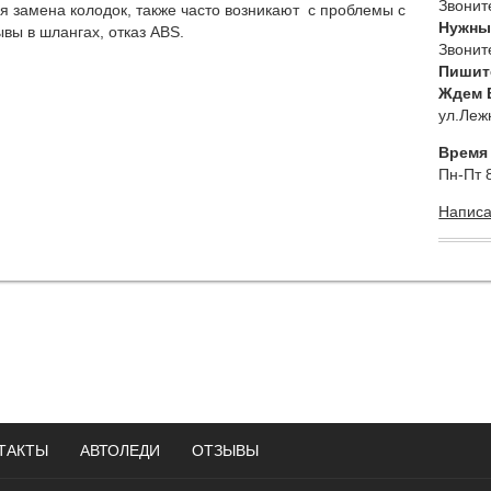
Звоните
я замена колодок, также часто возникают с проблемы с
Нужны
вы в шлангах, отказ ABS.
Звоните
Пишит
Ждем В
ул.Леж
Время
Пн-Пт 8
Напис
ТАКТЫ
АВТОЛЕДИ
ОТЗЫВЫ